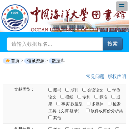
搜索
首页 >
馆藏资源 >
数据库
常见问题
|
版权声明
文献类型：
图书
期刊
会议论文
学位
论文
报纸
专利
标准
成
果
事实\数值型
多媒体
检索
工具（文摘\题录）
软件或评价分析类
其他
学科分类：