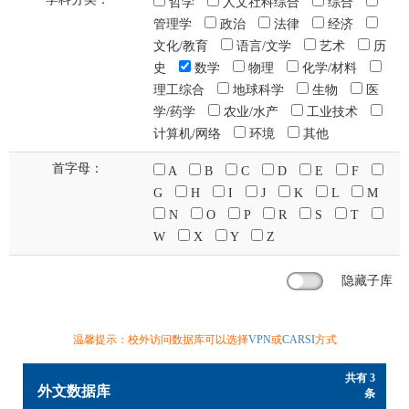
哲学
人文社科综合
综合
管理学
政治
法律
经济
文化/教育
语言/文学
艺术
历
史
数学
物理
化学/材料
理工综合
地球科学
生物
医
学/药学
农业/水产
工业技术
计算机/网络
环境
其他
首字母：
A
B
C
D
E
F
G
H
I
J
K
L
M
N
O
P
R
S
T
W
X
Y
Z
隐藏子库
温馨提示：校外访问数据库可以选择
VPN
或
CARSI
方式
共有 3
外文数据库
条