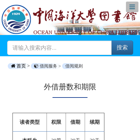
搜索
首页 >
借阅服务 >
借阅规则
外借册数和期限
读者类型
权限
借期
续期