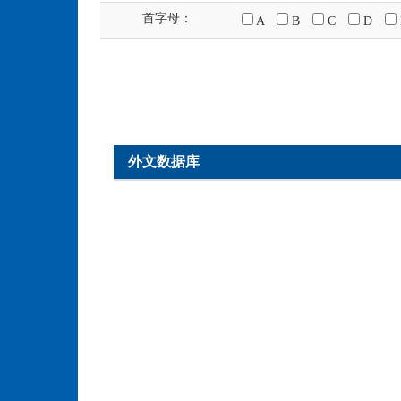
首字母：
A
B
C
D
外文数据库