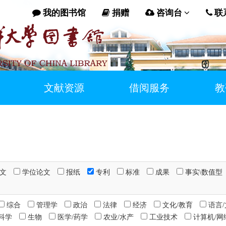
我的图书馆
捐赠
咨询台
联
文献资源
借阅服务
教
论文
学位论文
报纸
专利
标准
成果
事实\数值型
综合
管理学
政治
法律
经济
文化/教育
语言
科学
生物
医学/药学
农业/水产
工业技术
计算机/网