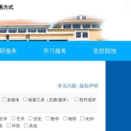
系方式
研服务
学习服务
党群园地
常见问题
|
版权声明
多媒体
检索工具（文摘\题录）
软件或评
/文学
艺术
历史
数学
物理
化学/
络
环境
其他