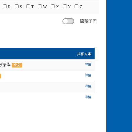
R
S
T
W
X
Y
Z
隐藏子库
共有 4 条
文数据库
详情
全文
详情
详情
详情