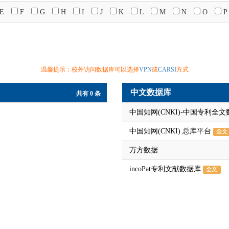
E
F
G
H
I
J
K
L
M
N
O
P
温馨提示：校外访问数据库可以选择
VPN
或
CARSI
方式
中文数据库
共有 0 条
中国知网(CNKI)-中国专利全
中国知网(CNKI) 总库平台
全文
万方数据
incoPat专利文献数据库
全文