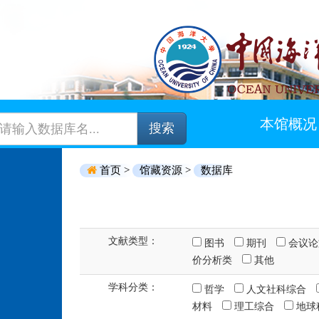
本馆概况
搜索
首页 >
馆藏资源 >
数据库
文献类型：
图书
期刊
会议
价分析类
其他
学科分类：
哲学
人文社科综合
材料
理工综合
地球