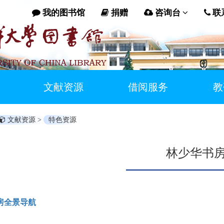
我的图书馆
捐赠
咨询台
联
文献资源
借阅服务
教
文献资源 >
特色资源
林少华书
房全景导航