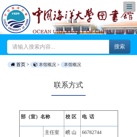
搜索
首页 >
本馆概况 >
本馆概况
联系方式
部（室）名称
校 区
电 话
主任室
崂 山
66782744