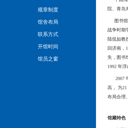
院、青岛海
规章制度
图书馆首任
馆舍布局
战争时期学
联系方式
陆侃如教授
开馆时间
回济南，
失，图书
馆员之窗
1992 年
2007
高， 为
布局合理
馆藏特色