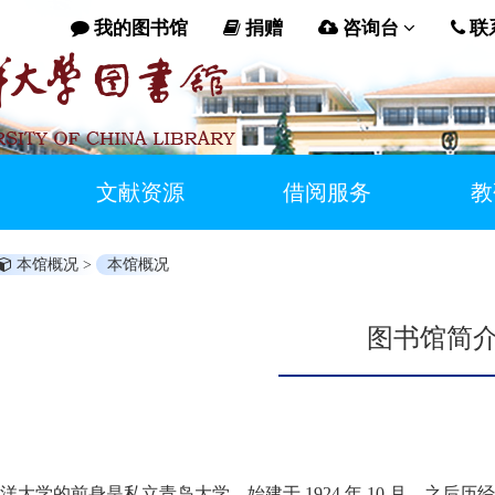
我的图书馆
捐赠
咨询台
联
文献资源
借阅服务
教
本馆概况 >
本馆概况
图书馆简
大学的前身是私立青岛大学，始建于 1924 年 10 月。之后