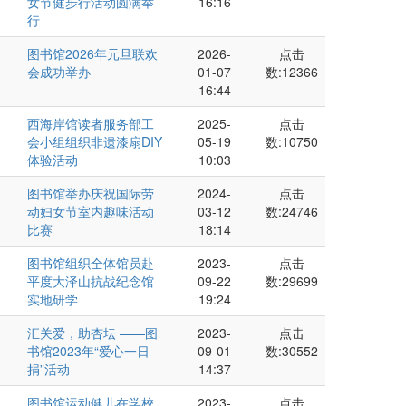
女节健步行活动圆满举
16:16
行
图书馆2026年元旦联欢
2026-
点击
会成功举办
01-07
数:12366
16:44
西海岸馆读者服务部工
2025-
点击
会小组组织非遗漆扇DIY
05-19
数:10750
体验活动
10:03
图书馆举办庆祝国际劳
2024-
点击
动妇女节室内趣味活动
03-12
数:24746
比赛
18:14
图书馆组织全体馆员赴
2023-
点击
平度大泽山抗战纪念馆
09-22
数:29699
实地研学
19:24
汇关爱，助杏坛 ——图
2023-
点击
书馆2023年“爱心一日
09-01
数:30552
捐”活动
14:37
图书馆运动健儿在学校
2023-
点击