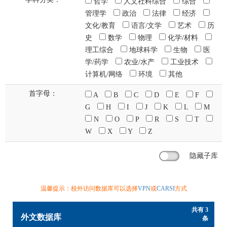
哲学
人文社科综合
综合
管理学
政治
法律
经济
文化/教育
语言/文学
艺术
历
史
数学
物理
化学/材料
理工综合
地球科学
生物
医
学/药学
农业/水产
工业技术
计算机/网络
环境
其他
首字母：
A
B
C
D
E
F
G
H
I
J
K
L
M
N
O
P
R
S
T
W
X
Y
Z
隐藏子库
温馨提示：校外访问数据库可以选择
VPN
或
CARSI
方式
共有 3
外文数据库
条