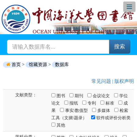
搜索
首页 >
馆藏资源 >
数据库
常见问题
|
版权声明
文献类型：
图书
期刊
会议论文
学位
论文
报纸
专利
标准
成
果
事实\数值型
多媒体
检索
工具（文摘\题录）
软件或评价分析类
其他
学科分类：