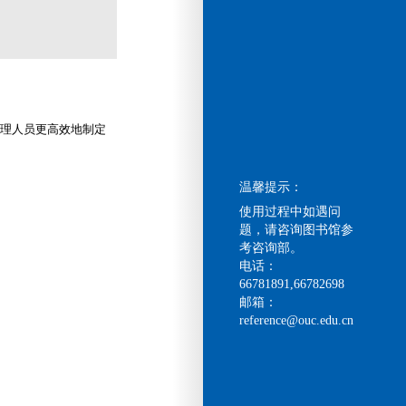
研管理人员更高效地制定
温馨提示：
使用过程中如遇问
题，请咨询图书馆参
考咨询部。
电话：
66781891,66782698
邮箱：
reference@ouc.edu.cn