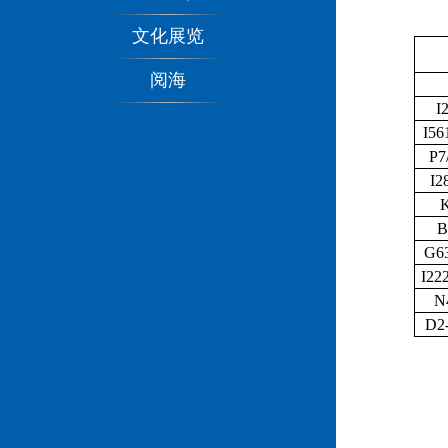
文化展览
阅海
I
I56
P7
I2
B
G63
I222
N
D2-