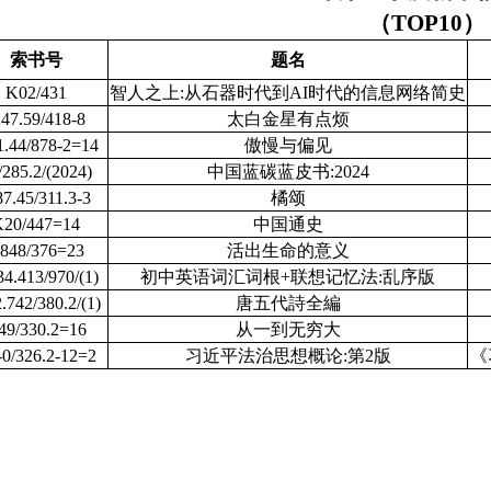
（TOP10）
索书号
题名
K02/431
智人之上:从石器时代到AI时代的信息网络简史
247.59/418-8
太白金星有点烦
1.44/878-2=14
傲慢与偏见
/285.2/(2024)
中国蓝碳蓝皮书:2024
87.45/311.3-3
橘颂
K20/447=14
中国通史
848/376=23
活出生命的意义
4.413/970/(1)
初中英语词汇词根+联想记忆法:乱序版
.742/380.2/(1)
唐五代詩全編
49/330.2=16
从一到无穷大
0/326.2-12=2
习近平法治思想概论:第2版
《