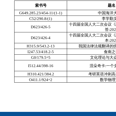
索书号
题名
G649.285.23/454-11/(1-1)
中国海洋
C52/290.8/(1)
李学勤
十四届全国人大二次会议《
D623/426-5
答:202
十四届全国人大二次会议《
D623/426-4
本:202
H315.9/543.2-13
我国法律法规翻译的
I247.53/418.2-5
食南之
G0/179.5=5
文化理论与大
I512.44/398-16
涅朵奇卡:一个
H310.421/384.2
考研英语冲刺高
O411.1/924=2
数学物理