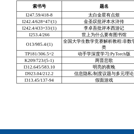
索书号
题名
I247.59/418-8
太白金星有点烦
I242.4/628=47/(1)
金圣叹批评本水浒传
I242.4/433=33/(1)
李卓吾批评本西游记
I253.4/266
世上为什么要有图书馆
全国大学生数学竞赛解析教程:非数
O13/985.4/(1)
类
TP181/306.5=2
动手学深度学习:PyTorch版
K209/723/(5-1)
两晋悲歌
I312.645/583.10
明亮的夜晚
D923.04/212.2
信息隐私:制度议题与多元理论
I313.45/137-94
假面游戏