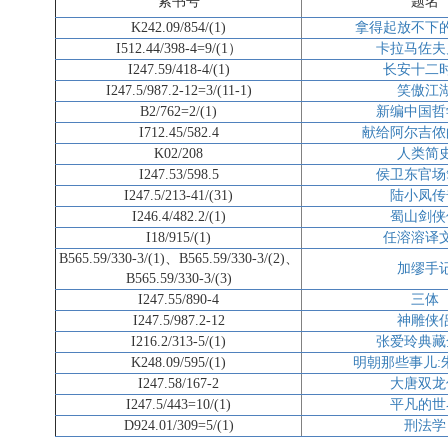
索书号
题名
K242.09/854/(1)
拿得起放不下
I512.44/398-4=9/(1）
卡拉马佐夫
I247.59/418-4/(1)
长安十二
I247.5/987.2-12=3/(11-1)
笑傲江
B2/762=2/(1)
新编中国哲
I712.45/582.4
献给阿尔吉侬
K02/208
人类简
I247.53/598.5
侯卫东官场
I247.5/213-41/(31)
陆小凤传
I246.4/482.2/(1)
蜀山剑侠
I18/915/(1)
任溶溶译
B565.59/330-3/(1)、B565.59/330-3/(2)、
加缪手
B565.59/330-3/(3)
I247.55/890-4
三体
I247.5/987.2-12
神雕侠
I216.2/313-5/(1)
张爱玲典藏
K248.09/595/(1)
明朝那些事儿:
I247.58/167-2
大唐双龙
I247.5/443=10/(1)
平凡的世
D924.01/309=5/(1)
刑法学