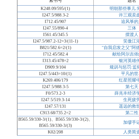
索书号
题名
K248.09/595/(1)
明朝那些事儿:
I247.5/988.3-2
许三观卖
I712.45/907
追风筝的
I247.55/890-4
三体
I561.45/345.5
摆渡人
I247.5/987.2-12=3/(11-1)
笑傲江
B821/582.6=2/(1)
“自我启发之父”阿
I712.45/582.4
献给阿尔吉侬
I313.45/478=2
银河英雄
D909.9/104
规训与惩罚:监
I247.5/443=10/(1)
平凡的世
K269.406/179
红星照耀
I247.5/988.3-5
第七天
F0/573.2-3
薛兆丰经济
I247.5/519.3-14
生死疲
I247.57/131
遥远的救
C913.68/735.2=2
第二性
B565.59/330-3/(1)、B565.59/330-3/(2)、
加缪手
B565.59/330-3/(3)
K02/208
人类简