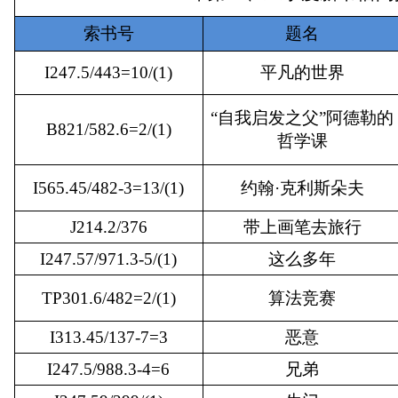
索书号
题名
I247.5/443=10/(1)
平凡的世界
“自我启发之父”阿德勒的
B821/582.6=2/(1)
哲学课
I565.45/482-3=13/(1)
约翰·克利斯朵夫
J214.2/376
带上画笔去旅行
I247.57/971.3-5/(1)
这么多年
TP301.6/482=2/(1)
算法竞赛
I313.45/137-7=3
恶意
I247.5/988.3-4=6
兄弟