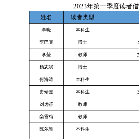
2023年第一季度读
姓名
读者类型
李晓
本科生
李巴克
博士
李莹
教师
杨志斌
博士
何海涛
本科生
史靖昱
本科生
刘远征
教师
栾雪梅
教师
陈尔雅
本科生