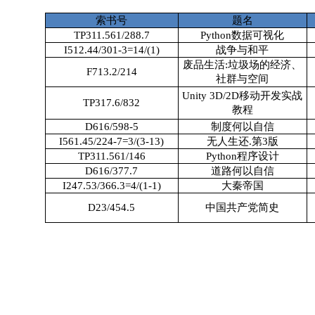
索书号
题名
TP311.561/288.7
Python数据可视化
I512.44/301-3=14/(1)
战争与和平
废品生活:垃圾场的经济、
F713.2/214
社群与空间
Unity 3D/2D移动开发实战
TP317.6/832
教程
D616/598-5
制度何以自信
I561.45/224-7=3/(3-13)
无人生还.第3版
TP311.561/146
Python程序设计
D616/377.7
道路何以自信
I247.53/366.3=4/(1-1)
大秦帝国
D23/454.5
中国共产党简史