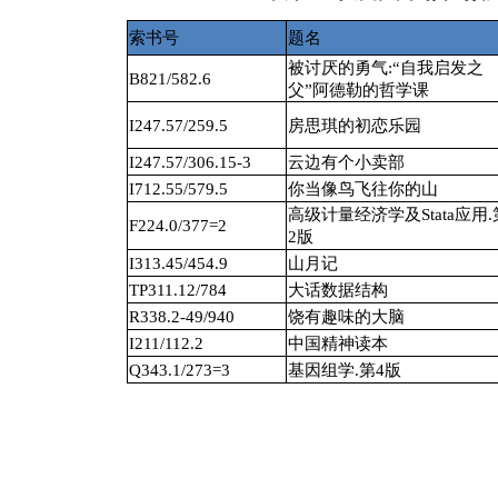
索书号
题名
被讨厌的勇气:“自我启发之
B821/582.6
父”阿德勒的哲学课
I247.57/259.5
房思琪的初恋乐园
I247.57/306.15-3
云边有个小卖部
I712.55/579.5
你当像鸟飞往你的山
高级计量经济学及Stata应用.
F224.0/377=2
2版
I313.45/454.9
山月记
TP311.12/784
大话数据结构
R338.2-49/940
饶有趣味的大脑
I211/112.2
中国精神读本
Q343.1/273=3
基因组学.第4版