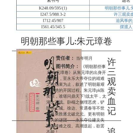
索书号
题名
K248.09/595/(1)
明朝那些事儿:
I247.5/988.3-2
许三观卖
I712.45/907
追风筝的
I561.45/345.5
摆渡人
明朝那些事儿:朱元璋卷
责任者：
当年明月
许
图书简介：
《明朝那些事
三
儿·朱元璋卷》从朱元璋的出身开
始写起，至永乐大帝夺位的靖难
观
之役结束为止，叙述了明朝最艰
卖
苦卓绝的开国过程。朱元璋pk陈
友谅，谁堪问鼎天下?战太平，太
血
湖大决战。卧榻之侧埋恶虎，铲
除张士城。徐达、常遇春等不世
记
名将乘胜逐北破北元。更有明朝
最大的谜团——永乐夺位建文失
踪的靖难之役。高潮迭起，欲罢
追
不能！