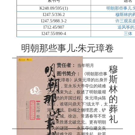
索书号
题名
K248.09/595/(1)
明朝那些事儿:
I247.5/336.2
穆斯林的
I247.5/988.3-2
许三观卖
I712.45/907
追风筝的
I247.55/890-4
三体
明朝那些事儿:朱元璋卷
责任者：
当年明月
穆
图书简介：
《明朝那些事
斯
儿·朱元璋卷》从朱元璋的出身开
始写起，至永乐大帝夺位的靖难
林
之役结束为止，叙述了明朝最艰
的
苦卓绝的开国过程。朱元璋pk陈
友谅，谁堪问鼎天下?战太平，太
葬
湖大决战。卧榻之侧埋恶虎，铲
除张士城。徐达、常遇春等不世
礼
名将乘胜逐北破北元。更有明朝
最大的谜团——永乐夺位建文失
踪的靖难之役。高潮迭起，欲罢