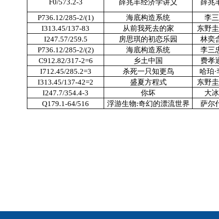
F0/573.2-3
薛兆丰经济学讲义
薛兆
P736.12/285-2/(1)
海底构造系统
李三
I313.45/137-83
从前我死去的家
东野圭
I247.57/259.5
房思琪的初恋乐园
林奕
P736.12/285-2/(2)
海底构造系统
李三
C912.82/317-2=6
乡土中国
费孝
I712.45/285.2=3
杀死一只知更鸟
哈珀·
I313.45/137-42=2
盛夏方程式
东野圭
I247.7/354.4-3
你坏
大冰
Q179.1-64/516
浮游生物:奇幻的漂流世界
萨尔