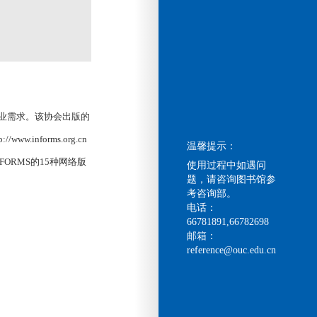
专业需求。该协会出版的
nforms.org.cn
温馨提示：
INFORMS的15种网络版
使用过程中如遇问
题，请咨询图书馆参
考咨询部。
电话：
66781891,66782698
邮箱：
reference@ouc.edu.cn