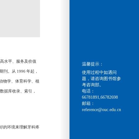
提供高水平、服务及价值
温馨提示：
类期刊。从 1996 年起，
使用过程中如遇问
题，请咨询图书馆参
、动物学、体育科学、植
考咨询部。
和数据库收录、索引，
电话：
66781891,66782698
邮箱：
reference@ouc.edu.cn
者提供一个更好的环境来理解牙科疼