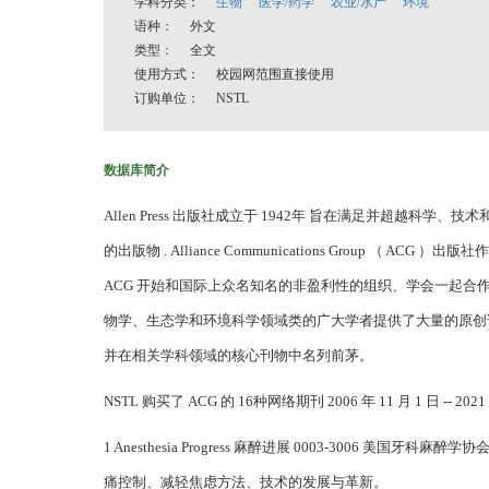
学科分类：
生物
医学/药学
农业/水产
环境
语种： 外文
类型： 全文
使用方式： 校园网范围直接使用
订购单位： NSTL
数据库简介
Allen Press 出版社成立于 1942年 旨在满足并超越
的出版物 . Alliance Communications Group （ 
ACG 开始和国际上众名知名的非盈利性的组织、学会一起合作
物学、生态学和环境科学领域类的广大学者提供了大量的原创论文
并在相关学科领域的核心刊物中名列前茅。
NSTL 购买了 ACG 的 16种网络期刊 2006 年 11 月 1 日
1 Anesthesia Progress 麻醉进展 0003-3006 美国牙科麻
痛控制、减轻焦虑方法、技术的发展与革新。