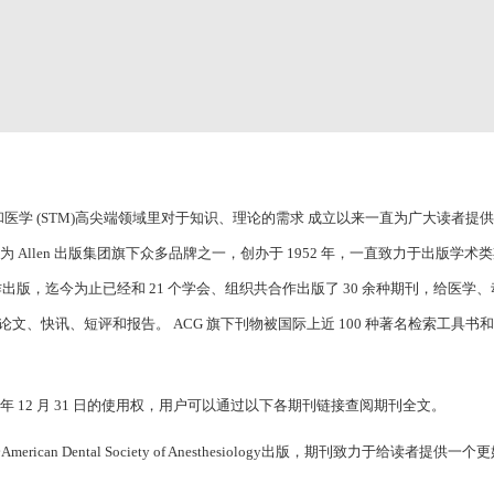
科学、技术和医学 (STM)高尖端领域里对于知识、理论的需求 成立以来一直为广大读者
ACG ）出版社作为 Allen 出版集团旗下众多品牌之一，创办于 1952 年，一直致力于出版学术
出版，迄今为止已经和 21 个学会、组织共合作出版了 30 余种期刊，给医学
、快讯、短评和报告。 ACG 旗下刊物被国际上近 100 种著名检索工具书
 -- 2021 年 12 月 31 日的使用权，用户可以通过以下各期刊链接查阅期刊全文。
醉学协会American Dental Society of Anesthesiology出版，期刊致力于给读