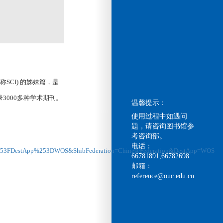
，简称SCI) 的姊妹篇，是
000多种学术期刊。
温馨提示：
使用过程中如遇问
题，请咨询图书馆参
考咨询部。
电话：
2F%253FDestApp%253DWOS&ShibFederation=ChineseFederation&DestApp=WOS
66781891,66782698
邮箱：
reference@ouc.edu.cn