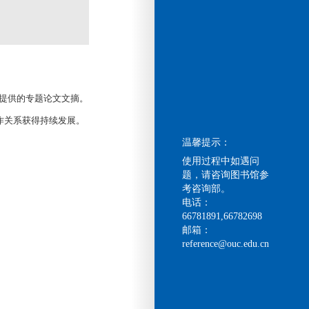
校提供的专题论文文摘。
作关系获得持续发展。
温馨提示：
使用过程中如遇问
题，请咨询图书馆参
考咨询部。
电话：
66781891,66782698
邮箱：
reference@ouc.edu.cn