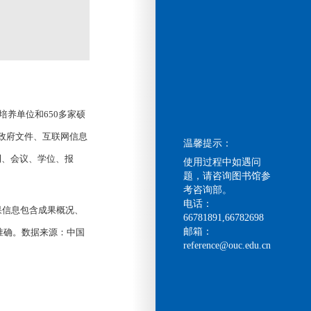
家博士培养单位和650多家硕
政府文件、互联网信息
温馨提示：
刊、会议、学位、报
使用过程中如遇问
题，请咨询图书馆参
考咨询部。
电话：
信息包含成果概况、
66781891,66782698
邮箱：
准确。数据来源：中国
reference@ouc.edu.cn