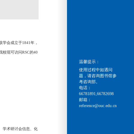
该学会成立于1841年，
我校现可访问RSC的40
温馨提示：
使用过程中如遇问
题，请咨询图书馆参
考咨询部。
电话：
66781891,66782698
邮箱：
reference@ouc.edu.cn
展、学术研讨会信息、化