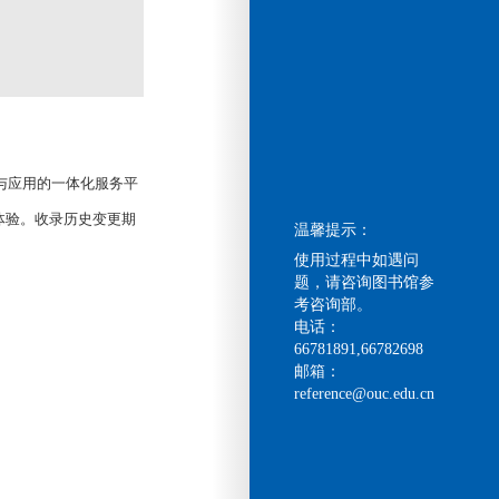
与应用的一体化服务平
体验。收录历史变更期
温馨提示：
使用过程中如遇问
题，请咨询图书馆参
考咨询部。
电话：
66781891,66782698
邮箱：
reference@ouc.edu.cn