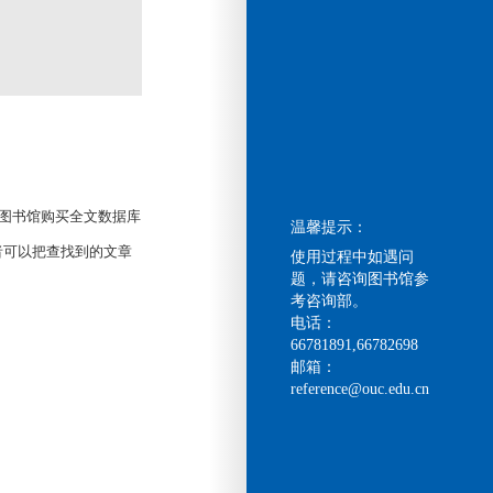
图书馆购买全文数据库
温馨提示：
者可以把查找到的文章
使用过程中如遇问
题，请咨询图书馆参
考咨询部。
电话：
66781891,66782698
邮箱：
reference@ouc.edu.cn