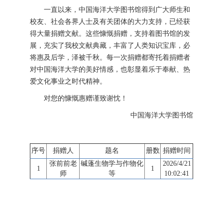
一直以来，中国海洋大学图书馆得到广大师生和
校友、社会各界人士及有关团体的大力支持，已经获
得大量捐赠文献。这些慷慨捐赠，支持着图书馆的发
展，充实了我校文献典藏，丰富了人类知识宝库，必
将惠及后学，泽被千秋。每一次捐赠都寄托着捐赠者
对中国海洋大学的美好情感，也彰显着乐于奉献、热
爱文化事业之时代精神。
对您的慷慨惠赠谨致谢忱！
中国海洋大学图书馆
序号
捐赠人
题名
册数
捐赠时间
张前前老
碱蓬生物学与作物化
2026/4/21
1
1
师
等
10:02:41