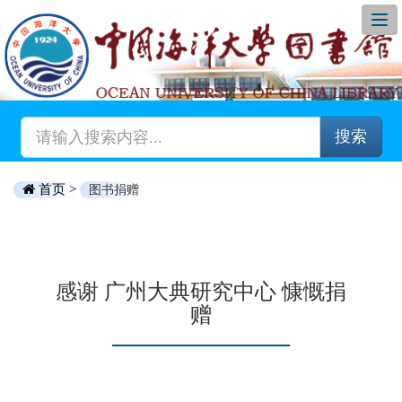
搜索
首页 >
图书捐赠
感谢 广州大典研究中心 慷慨捐
赠