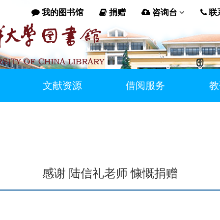
我的图书馆
捐赠
咨询台
联
文献资源
借阅服务
教
感谢 陆信礼老师 慷慨捐赠