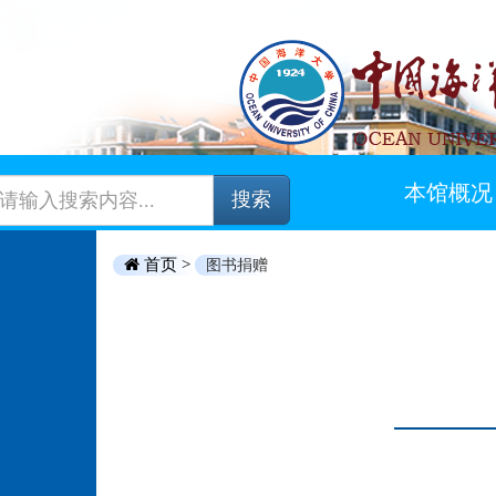
本馆概况
搜索
首页 >
图书捐赠