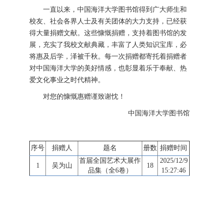
一直以来，中国海洋大学图书馆得到广大师生和
校友、社会各界人士及有关团体的大力支持，已经获
得大量捐赠文献。这些慷慨捐赠，支持着图书馆的发
展，充实了我校文献典藏，丰富了人类知识宝库，必
将惠及后学，泽被千秋。每一次捐赠都寄托着捐赠者
对中国海洋大学的美好情感，也彰显着乐于奉献、热
爱文化事业之时代精神。
对您的慷慨惠赠谨致谢忱！
中国海洋大学图书馆
序号
捐赠人
题名
册数
捐赠时间
首届全国艺术大展作
2025/12/9
1
吴为山
18
品集（全6卷）
15:27:46