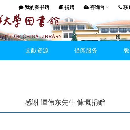
我的图书馆
捐赠
咨询台
联
文献资源
借阅服务
教
感谢 谭伟东先生 慷慨捐赠