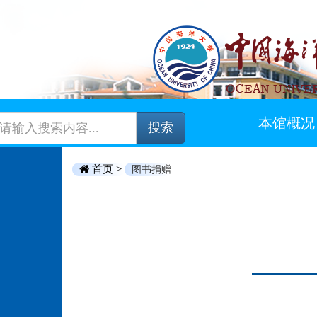
本馆概况
搜索
首页 >
图书捐赠