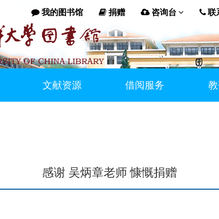
我的图书馆
捐赠
咨询台
联
文献资源
借阅服务
教
感谢 吴炳章老师 慷慨捐赠