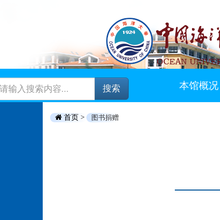
本馆概况
搜索
首页 >
图书捐赠