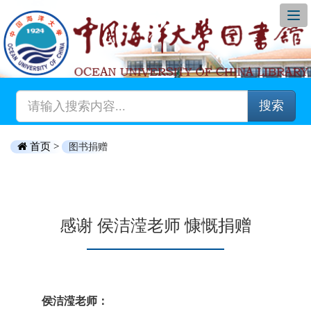
搜索
首页 >
图书捐赠
感谢 侯洁滢老师 慷慨捐赠
侯洁滢老师：