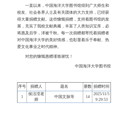
一直以来，中国海洋大学图书馆得到广大师生和
校友、社会各界人士及有关团体的大力支持，已经获
得大量捐赠文献。这些慷慨捐赠，支持着图书馆的发
展，充实了我校文献典藏，丰富了人类知识宝库，必
将惠及后学，泽被千秋。每一次捐赠都寄托着捐赠者
对中国海洋大学的美好情感，也彰显着乐于奉献、热
爱文化事业之时代精神。
对您的慷慨惠赠谨致谢忱！
中国海洋大学图书馆
序号
捐赠人
题名
册数
捐赠时间
侯洁滢老
2025/11/5
1
中国文脉等
14
师
9:29:53