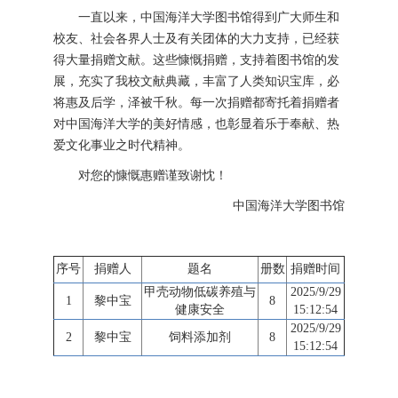
一直以来，中国海洋大学图书馆得到广大师生和
校友、社会各界人士及有关团体的大力支持，已经获
得大量捐赠文献。这些慷慨捐赠，支持着图书馆的发
展，充实了我校文献典藏，丰富了人类知识宝库，必
将惠及后学，泽被千秋。每一次捐赠都寄托着捐赠者
对中国海洋大学的美好情感，也彰显着乐于奉献、热
爱文化事业之时代精神。
对您的慷慨惠赠谨致谢忱！
中国海洋大学图书馆
序号
捐赠人
题名
册数
捐赠时间
甲壳动物低碳养殖与
2025/9/29
1
黎中宝
8
健康安全
15:12:54
2025/9/29
2
黎中宝
饲料添加剂
8
15:12:54