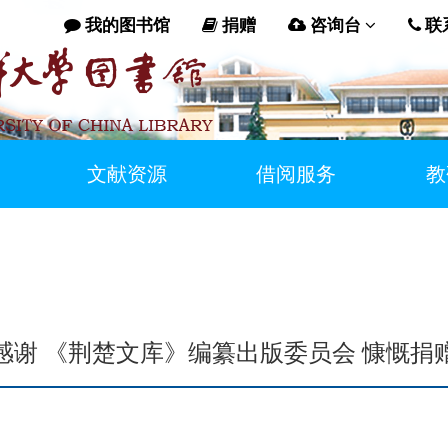
我的图书馆
捐赠
咨询台
联
文献资源
借阅服务
教
感谢 《荆楚文库》编纂出版委员会 慷慨捐