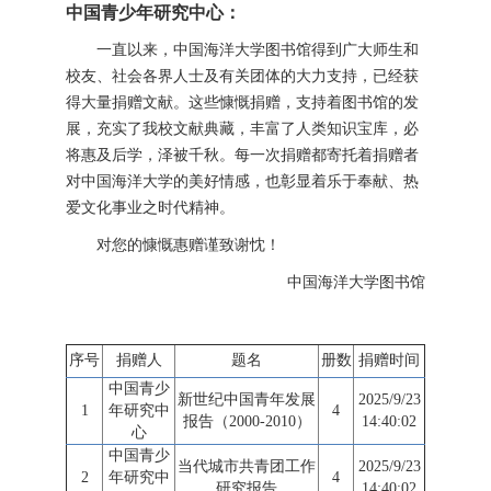
中国青少年研究中心：
一直以来，中国海洋大学图书馆得到广大师生和
校友、社会各界人士及有关团体的大力支持，已经获
得大量捐赠文献。这些慷慨捐赠，支持着图书馆的发
展，充实了我校文献典藏，丰富了人类知识宝库，必
将惠及后学，泽被千秋。每一次捐赠都寄托着捐赠者
对中国海洋大学的美好情感，也彰显着乐于奉献、热
爱文化事业之时代精神。
对您的慷慨惠赠谨致谢忱！
中国海洋大学图书馆
序号
捐赠人
题名
册数
捐赠时间
中国青少
新世纪中国青年发展
2025/9/23
1
年研究中
4
报告（2000-2010）
14:40:02
心
中国青少
当代城市共青团工作
2025/9/23
2
年研究中
4
研究报告
14:40:02