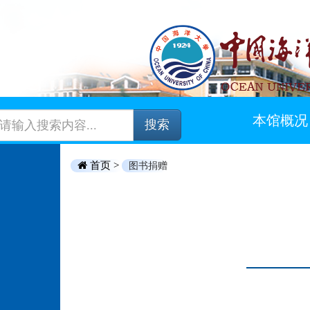
本馆概况
搜索
首页 >
图书捐赠