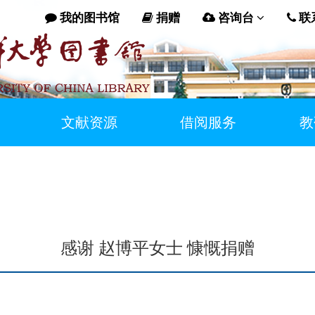
我的图书馆
捐赠
咨询台
联
文献资源
借阅服务
教
感谢 赵博平女士 慷慨捐赠