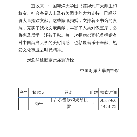
一直以来，中国海洋大学图书馆得到广大师生和
校友、社会各界人士及有关团体的大力支持，已经获
得大量捐赠文献。这些慷慨捐赠，支持着图书馆的发
展，充实了我校文献典藏，丰富了人类知识宝库，必
将惠及后学，泽被千秋。每一次捐赠都寄托着捐赠者
对中国海洋大学的美好情感，也彰显着乐于奉献、热
爱文化事业之时代精神。
对您的慷慨惠赠谨致谢忱！
中国海洋大学图书馆
序号
捐赠人
题名
册数
捐赠时间
上市公司财报极简排
2025/9/23
1
邓平
4
雷
14:31:25