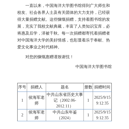
一直以来，中国海洋大学图书馆得到广大师生和
校友、社会各界人士及有关团体的大力支持，已经获
得大量捐赠文献。这些慷慨捐赠，支持着图书馆的发
展，充实了我校文献典藏，丰富了人类知识宝库，必
将惠及后学，泽被千秋。每一次捐赠都寄托着捐赠者
对中国海洋大学的美好情感，也彰显着乐于奉献、热
爱文化事业之时代精神。
对您的慷慨惠赠谨致谢忱！
中国海洋大学图书馆
序号
捐赠人
题名
册数
捐赠时间
中共山东省历史大事
侯海军老
2025/9/15
1
记（2002.06-
1
师
9:12:35
2012.11）
侯海军老
中共山东年鉴
2025/9/15
2
1
师
（2024）
9:12:35