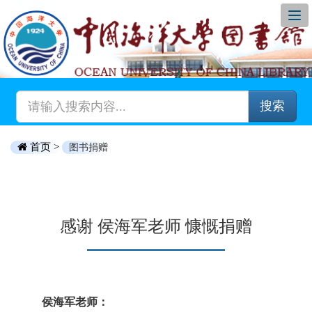
搜索
首页 >
图书捐赠
感谢 侯海军老师 慷慨捐赠
侯海军老师：