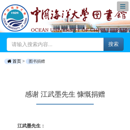
搜索
首页 >
图书捐赠
感谢 江武墨先生 慷慨捐赠
江武墨先生：