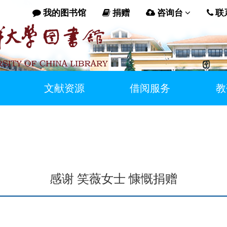
我的图书馆
捐赠
咨询台
联
文献资源
借阅服务
教
感谢 笑薇女士 慷慨捐赠