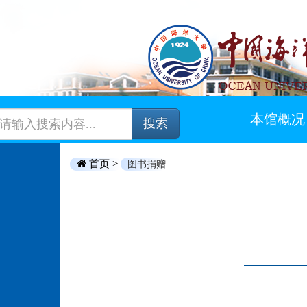
本馆概况
搜索
首页 >
图书捐赠