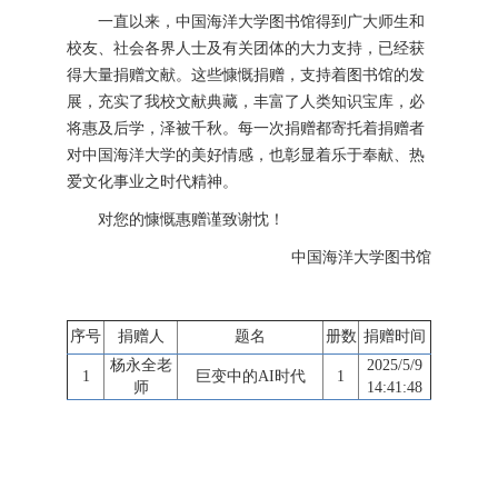
一直以来，中国海洋大学图书馆得到广大师生和
校友、社会各界人士及有关团体的大力支持，已经获
得大量捐赠文献。这些慷慨捐赠，支持着图书馆的发
展，充实了我校文献典藏，丰富了人类知识宝库，必
将惠及后学，泽被千秋。每一次捐赠都寄托着捐赠者
对中国海洋大学的美好情感，也彰显着乐于奉献、热
爱文化事业之时代精神。
对您的慷慨惠赠谨致谢忱！
中国海洋大学图书馆
序号
捐赠人
题名
册数
捐赠时间
杨永全老
2025/5/9
1
巨变中的AI时代
1
师
14:41:48