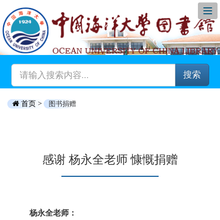
搜索
首页 >
图书捐赠
感谢 杨永全老师 慷慨捐赠
杨永全老师：