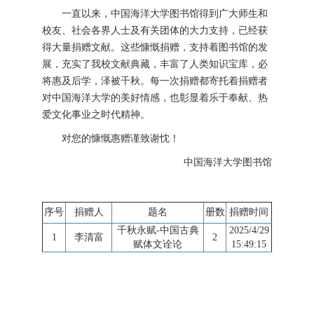
一直以来，中国海洋大学图书馆得到广大师生和
校友、社会各界人士及有关团体的大力支持，已经获
得大量捐赠文献。这些慷慨捐赠，支持着图书馆的发
展，充实了我校文献典藏，丰富了人类知识宝库，必
将惠及后学，泽被千秋。每一次捐赠都寄托着捐赠者
对中国海洋大学的美好情感，也彰显着乐于奉献、热
爱文化事业之时代精神。
对您的慷慨惠赠谨致谢忱！
中国海洋大学图书馆
序号
捐赠人
题名
册数
捐赠时间
千秋永赋-中国古典
2025/4/29
1
李清富
2
赋体文诠论
15:49:15