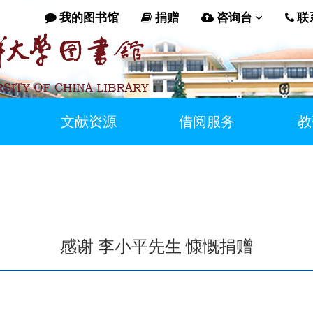
我的图书馆
捐赠
咨询台
联
文献资源
借阅服务
教
感谢 李小平先生 慷慨捐赠