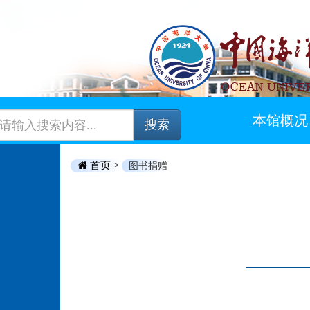
本馆概况
搜索
首页 >
图书捐赠