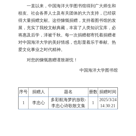
一直以来，中国海洋大学图书馆得到广大师生和
校友、社会各界人士及有关团体的大力支持，已经获
得大量捐赠文献。这些慷慨捐赠，支持着图书馆的发
展，充实了我校文献典藏，丰富了人类知识宝库，必
将惠及后学，泽被千秋。每一次捐赠都寄托着捐赠者
对中国海洋大学的美好情感，也彰显着乐于奉献、热
爱文化事业之时代精神。
对您的慷慨惠赠谨致谢忱！
中国海洋大学图书馆
序号
捐赠人
题名
册数
捐赠时间
多彩航海梦的放歌-
2025/3/24
1
李忠心
1
李忠心诗歌散文集
14:30:21