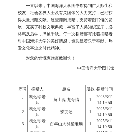
一直以来，中国海洋大学图书馆得到广大师生和
校友、社会各界人士及有关团体的大力支持，已经获
得大量捐赠文献。这些慷慨捐赠，支持着图书馆的发
展，充实了我校文献典藏，丰富了人类知识宝库，必
将惠及后学，泽被千秋。每一次捐赠都寄托着捐赠者
对中国海洋大学的美好情感，也彰显着乐于奉献、热
爱文化事业之时代精神。
对您的慷慨惠赠谨致谢忱！
中国海洋大学图书馆
序号
捐赠人
题名
册数
捐赠时间
胡远珍老
2025/3/11
1
黄土魂 龙骨情
1
师
14:19:50
胡远珍老
2025/3/11
2
蝶变记
1
师
14:19:50
胡远珍老
2025/3/11
3
百年山大群星璀璨
1
师
14:19:50