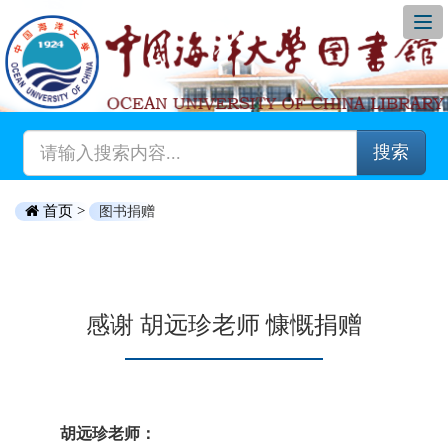
搜索
首页 >
图书捐赠
感谢 胡远珍老师 慷慨捐赠
胡远珍老师：