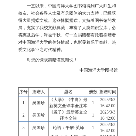
一直以来，中国海洋大学图书馆得到广大师生和
校友、社会各界人士及有关团体的大力支持，已经获
得大量捐赠文献。这些慷慨捐赠，支持着图书馆的发
展，充实了我校文献典藏，丰富了人类知识宝库，必
将惠及后学，泽被千秋。每一次捐赠都寄托着捐赠者
对中国海洋大学的美好情感，也彰显着乐于奉献、热
爱文化事业之时代精神。
对您的慷慨惠赠谨致谢忱！
中国海洋大学图书馆
序号
捐赠人
题名
册数
捐赠时间
《大学》《中庸》最
2025/3/3
1
吴国珍
1
新英文全译本全注本
16:42:00
《孟子》最新英文全
2025/3/3
2
吴国珍
1
译本全注
16:42:00
2025/3/3
3
吴国珍
论语：平解·英译
1
16:42:00